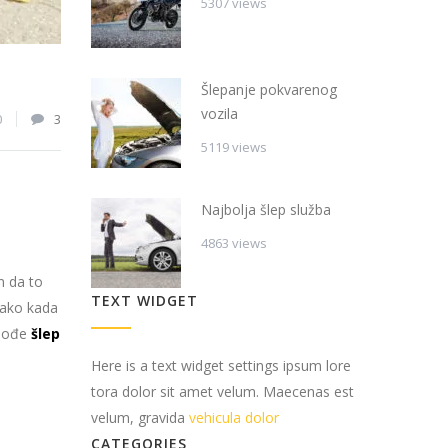
5307 views
Šlepanje pokvarenog
vozila
0
3
5119 views
Najbolja šlep služba
4863 views
n da to
TEXT WIDGET
lako kada
 dođe
šlep
Here is a text widget settings ipsum lore
tora dolor sit amet velum. Maecenas est
velum, gravida
vehicula dolor
CATEGORIES