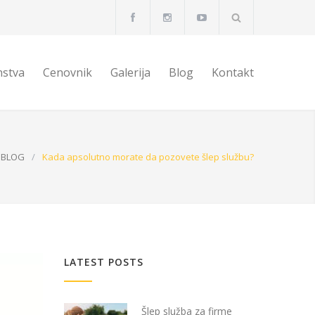
nstva
Cenovnik
Galerija
Blog
Kontakt
BLOG
/
Kada apsolutno morate da pozovete šlep službu?
LATEST POSTS
Šlep služba za firme