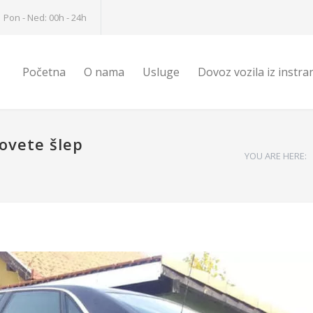
Pon - Ned: 00h - 24h
Početna
O nama
Usluge
Dovoz vozila iz instra
ovete šlep
YOU ARE HERE: