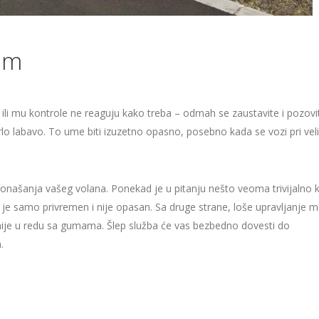
om
ili mu kontrole ne reaguju kako treba – odmah se zaustavite i pozovi
rlo labavo. To ume biti izuzetno opasno, posebno kada se vozi pri vel
našanja vašeg volana. Ponekad je u pitanju nešto veoma trivijalno 
je samo privremen i nije opasan. Sa druge strane, loše upravljanje m
o nije u redu sa gumama. Šlep služba će vas bezbedno dovesti do
.