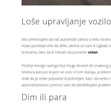
Loše upravljanje vozil
Ako primećujete da vaš automobil zanosi u neku stranu 
Volan ponekad ume da drhti, okreće se sam ili izgleda v
brzinama, tako da bi trebalo da proverite
volan
.
Postoji mnogo razloga koji mogu dovesti do ovakvog po
tekstura puta po kojem se vozi. U tom slučaju, problem 
znak da je volan pokvaren ili polomljen, kao i da nešt
automehaničara i pomoći vam da identifikujete problem
Dim ili para