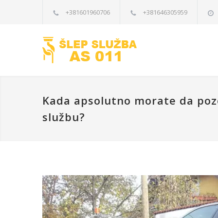
+381601960706
+381646305959
Kada apsolutno morate da poz
službu?