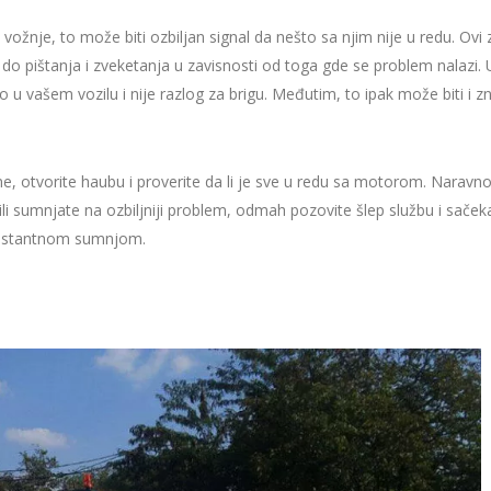
žnje, to može biti ozbiljan signal da nešto sa njim nije u redu. Ovi 
 do pištanja i zveketanja u zavisnosti od toga gde se problem nalazi. 
o u vašem vozilu i nije razlog za brigu. Međutim, to ipak može biti i z
ane, otvorite haubu i proverite da li je sve u redu sa motorom. Narav
i sumnjate na ozbiljniji problem, odmah pozovite šlep službu i sačeka
konstantnom sumnjom.