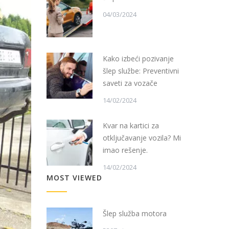
04/03/2024
Kako izbeći pozivanje
šlep službe: Preventivni
saveti za vozače
14/02/2024
Kvar na kartici za
otključavanje vozila? Mi
imao rešenje.
14/02/2024
MOST VIEWED
Šlep služba motora