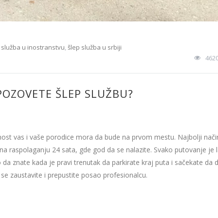
 služba u inostranstvu
,
šlep služba u srbiji
462
OZOVETE ŠLEP SLUŽBU?
gurnost vas i vaše porodice mora da bude na prvom mestu. Najbolji nači
 na raspolaganju 24 sata, gde god da se nalazite. Svako putovanje je 
da znate kada je pravi trenutak da parkirate kraj puta i sačekate da
 se zaustavite i prepustite posao profesionalcu.