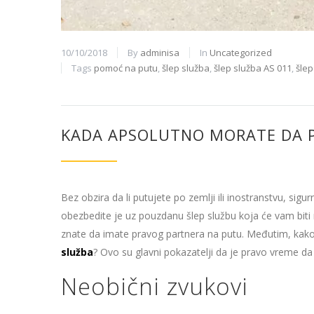
10/10/2018
By
adminisa
In
Uncategorized
Tags
pomoć na putu
,
šlep služba
,
šlep služba AS 011
,
šlep
KADA APSOLUTNO MORATE DA P
Bez obzira da li putujete po zemlji ili inostranstvu, si
obezbedite je uz pouzdanu šlep službu koja će vam biti
znate da imate pravog partnera na putu. Međutim, kako 
služba
? Ovo su glavni pokazatelji da je pravo vreme da
Neobični zvukovi