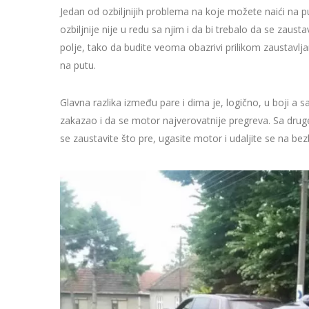
Jedan od ozbiljnijih problema na koje možete naići na 
ozbiljnije nije u redu sa njim i da bi trebalo da se zau
polje, tako da budite veoma obazrivi prilikom zaustavlj
na putu.
Glavna razlika između pare i dima je, logično, u boji 
zakazao i da se motor najverovatnije pregreva. Sa druge
se zaustavite što pre, ugasite motor i udaljite se na be