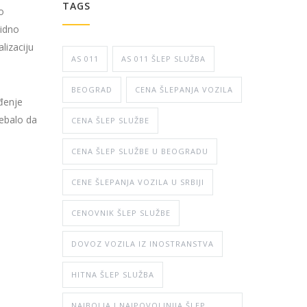
TAGS
o
vidno
lizaciju
AS 011
AS 011 ŠLEP SLUŽBA
BEOGRAD
CENA ŠLEPANJA VOZILA
ađenje
rebalo da
CENA ŠLEP SLUŽBE
CENA ŠLEP SLUŽBE U BEOGRADU
CENE ŠLEPANJA VOZILA U SRBIJI
CENOVNIK ŠLEP SLUŽBE
DOVOZ VOZILA IZ INOSTRANSTVA
HITNA ŠLEP SLUŽBA
NAJBOLJA I NAJPOVOLJNIJA ŠLEP