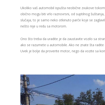
Ukoliko vaš automobil ispušta neobične zvukove tokom vo
obično mogu biti vrlo raznovrsni, od suptilnog šuštanja,
slučaja, to je samo neko otkinuto parče koje se zaglavil
nešto nije u redu sa motorom.
Ono što treba da uradite je da zaustavite vozilo sa str
ako se razumete u automobile. Ako ne znate šta radite il
Uvek je bolje da proverite motor, nego da vozite sa 