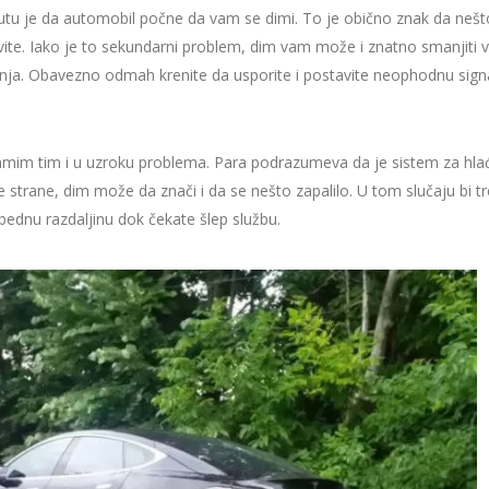
putu je da automobil počne da vam se dimi. To je obično znak da nešt
stavite. Iako je to sekundarni problem, dim vam može i znatno smanjiti 
anja. Obavezno odmah krenite da usporite i postavite neophodnu signa
a samim tim i u uzroku problema. Para podrazumeva da je sistem za hl
 strane, dim može da znači i da se nešto zapalilo. U tom slučaju bi t
zbednu razdaljinu dok čekate šlep službu.